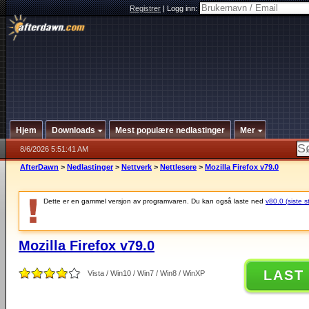
Registrer
|
Logg inn:
Hjem
Downloads
Mest populære nedlastinger
Mer
8/6/2026 5:51:41 AM
AfterDawn
>
Nedlastinger
>
Nettverk
>
Nettlesere
>
Mozilla Firefox v79.0
Dette er en gammel versjon av programvaren. Du kan også laste ned
v80.0 (siste s
Mozilla Firefox v79.0
LAST
Vista / Win10 / Win7 / Win8 / WinXP