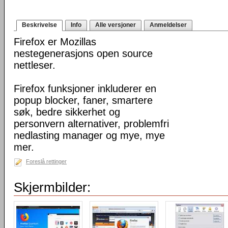
Beskrivelse
Info
Alle versjoner
Anmeldelser
Firefox er Mozillas
nestegenerasjons open source
nettleser.
Firefox funksjoner inkluderer en
popup blocker, faner, smartere
søk, bedre sikkerhet og
personvern alternativer, problemfri
nedlasting manager og mye, mye
mer.
Foreslå rettinger
Skjermbilder: