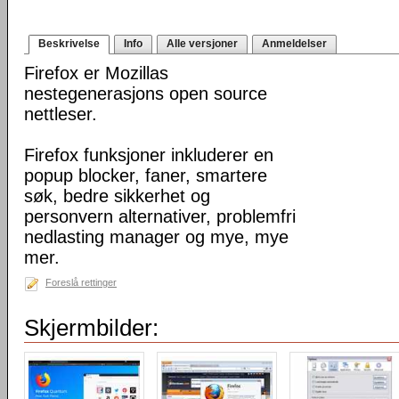
Beskrivelse
Info
Alle versjoner
Anmeldelser
Firefox er Mozillas
nestegenerasjons open source
nettleser.
Firefox funksjoner inkluderer en
popup blocker, faner, smartere
søk, bedre sikkerhet og
personvern alternativer, problemfri
nedlasting manager og mye, mye
mer.
Foreslå rettinger
Skjermbilder: