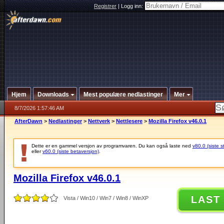
Registrer
|
Logg inn:
Hjem
Downloads
Mest populære nedlastinger
Mer
8/7/2026 1:57:46 AM
AfterDawn
>
Nedlastinger
>
Nettverk
>
Nettlesere
>
Mozilla Firefox v46.0.1
Dette er en gammel versjon av programvaren. Du kan også laste ned
v80.0 (siste s
eller
v60.0 (siste betaversjon)
.
Mozilla Firefox v46.0.1
LAST
Vista / Win10 / Win7 / Win8 / WinXP